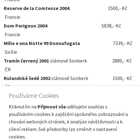
Reserve de la Comtesse 2004
1500,- Kč
Francie
Dom Perignon 2004
5838,- Kč
Francie
Mille e una Notte 99 Donnafugata
7339,- Kč
Sicílie
Tramín červený 2001
slámové Sonberk 2880,- Kč
ČR
Rulandské šedé 2002
slámové Sonberk 1500,- Kč
ČR
Používáme Cookies
Roučí 2003
Stapleton x Springer 14500,- Kč
ČR
Kliknutím na
Přijmout vše
udělujete souhlas s
používáním cookies k zajištění správného zobrazování a
chování webových stránek, k analýze návštěvnosti a k
cílení reklam. Své předvolby lze změnit v nastavení
cookies.